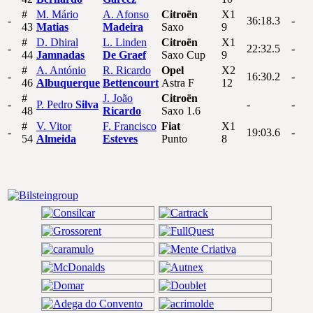
#
M.
Mário
A.
Afonso
Citroën
X1
-
36:18.3
-
43
Matias
Madeira
Saxo
9
#
D.
Dhiral
L.
Linden
Citroën
X1
-
22:32.5
-
44
Jamnadas
De Graef
Saxo Cup
9
#
A.
António
R.
Ricardo
Opel
X2
-
16:30.2
-
46
Albuquerque
Bettencourt
Astra F
12
#
J.
João
Citroën
-
P.
Pedro
Silva
-
-
48
Ricardo
Saxo 1.6
#
V.
Vitor
F.
Francisco
Fiat
X1
-
19:03.6
-
54
Almeida
Esteves
Punto
8