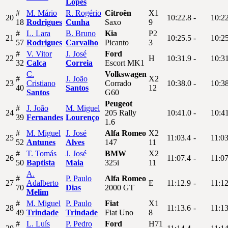
Lopes
#
M.
Mário
R.
Rogério
Citroën
X1
20
10:22.8
-
10:2
18
Rodrigues
Cunha
Saxo
9
#
L.
Lara
B.
Bruno
Kia
P2
21
10:25.5
-
10:2
57
Rodrigues
Carvalho
Picanto
3
#
V.
Vitor
J.
José
Ford
22
H
10:31.9
-
10:3
32
Calca
Correia
Escort MK1
C.
Volkswagen
#
J.
João
X2
23
Cristiano
Corrado
10:38.0
-
10:3
40
Santos
12
Santos
G60
Peugeot
#
J.
João
M.
Miguel
24
205 Rally
10:41.0
-
10:4
39
Fernandes
Lourenço
1.6
#
M.
Miguel
J.
José
Alfa Romeo
X2
25
11:03.4
-
11:03
52
Antunes
Alves
147
11
#
T.
Tomás
J.
José
BMW
X2
26
11:07.4
-
11:07
50
Baptista
Maia
325i
11
A.
#
P.
Paulo
Alfa Romeo
27
Adalberto
E
11:12.9
-
11:12
70
Dias
2000 GT
Melim
#
M.
Miguel
P.
Paulo
Fiat
X1
28
11:13.6
-
11:13
49
Trindade
Trindade
Fiat Uno
8
#
L.
Luís
P.
Pedro
Ford
H71