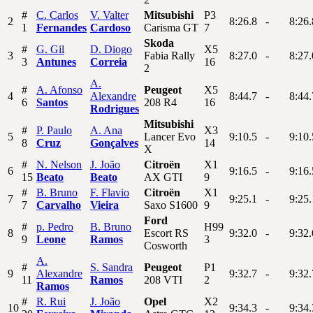
#
C.
Carlos
V.
Valter
Mitsubishi
P3
2
8:26.8
-
8:26.
1
Fernandes
Cardoso
Carisma GT
7
Skoda
#
G.
Gil
D.
Diogo
X5
3
Fabia Rally
8:27.0
-
8:27.
3
Antunes
Correia
16
2
A.
#
A.
Afonso
Peugeot
X5
4
Alexandre
8:44.7
-
8:44.
6
Santos
208 R4
16
Rodrigues
Mitsubishi
#
P.
Paulo
A.
Ana
X3
5
Lancer Evo
9:10.5
-
9:10.
8
Cruz
Gonçalves
14
X
#
N.
Nelson
J.
João
Citroën
X1
6
9:16.5
-
9:16.
15
Beato
Beato
AX GTI
9
#
B.
Bruno
F.
Flavio
Citroën
X1
7
9:25.1
-
9:25.
7
Carvalho
Vieira
Saxo S1600
9
Ford
#
p.
Pedro
B.
Bruno
H99
8
Escort RS
9:32.0
-
9:32.
9
Leone
Ramos
3
Cosworth
A.
#
S.
Sandra
Peugeot
P1
9
Alexandre
9:32.7
-
9:32.
11
Ramos
208 VTI
2
Ramos
#
R.
Rui
J.
João
Opel
X2
10
9:34.3
-
9:34.