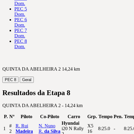
Dom.
PEC 5
Dom.
PEC 6
Dom.
PEC 7
Dom.
PEC 8
Dom.
QUINTA DA ABELHEIRA 2
14,24 km
PEC 8
Geral
Resultados da Etapa 8
QUINTA DA ABELHEIRA 2 -
14,24 km
P.
Nº
Piloto
Co-Piloto
Carro
Grp.
Tempo
Pen.
Tem
Hyundai
#
R.
Rui
N.
Nuno
X5
1
i20 N Rally
8:25.0
-
8:25.
2
Madeira
R.
da Silva
16
2