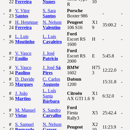
22
Ferreira
Nunes
10
R
#
V.
Vitor
S.
Sara
Porsche
-
-
-
23
Santos
Santos
Boxter 986
#
H.
Henrique
N.
Nelson
Peugeot
X1
-
35:00.2
-
24
Ferreira
Valentim
106 S16
9
Ford
#
L.
Luis
L.
Luis
-
Escort RS
H
-
-
26
Moutinho
Cavaleiro
1600
Ford
#
V.
Vasco
J.
José
-
Escort RS
E
5:45.8
-
27
Emilio
Patricio
2000
#
V.
Vasco
J.
José
Sá
BMW
H75
-
12:22.0
-
34
Paulino
Pires
1602
3
#
D.
Davide
C.
Carlos
Datsun
-
15:31.8
-
35
Marques
Augusto
1200
L.
Luís
#
J.
João
Citroën
X1
-
Santa
6:32.0
-
36
Martins
AX GTI 1.6
9
Bárbara
Ford
#
M.
Manuel
S.
Sandro
-
Fiesta
X5
25:42.4
-
37
Vistas
Carvalho
Rally3
#
S.
Samuel
N.
Nelson
X2
-
Peugeot
11:23.9
-
42
Bernardo
Garcez
10