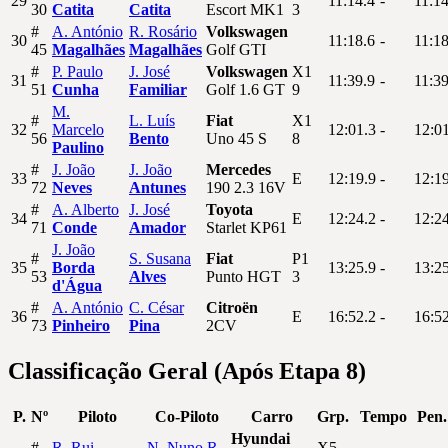
29
11:14.4
-
11:14
30
Catita
Catita
Escort MK1
3
#
A.
António
R.
Rosário
Volkswagen
30
11:18.6
-
11:18
45
Magalhães
Magalhães
Golf GTI
#
P.
Paulo
J.
José
Volkswagen
X1
31
11:39.9
-
11:39
51
Cunha
Familiar
Golf 1.6 GT
9
M.
#
L.
Luís
Fiat
X1
32
Marcelo
12:01.3
-
12:0
56
Bento
Uno 45 S
8
Paulino
#
J.
João
J.
João
Mercedes
33
E
12:19.9
-
12:1
72
Neves
Antunes
190 2.3 16V
#
A.
Alberto
J.
José
Toyota
34
E
12:24.2
-
12:2
71
Conde
Amador
Starlet KP61
J.
João
#
S.
Susana
Fiat
P1
35
Borda
13:25.9
-
13:2
53
Alves
Punto HGT
3
d'Água
#
A.
António
C.
César
Citroën
36
E
16:52.2
-
16:5
73
Pinheiro
Pina
2CV
Classificação Geral (Após Etapa 8)
P.
Nº
Piloto
Co-Piloto
Carro
Grp.
Tempo
Pen.
Hyundai
#
R.
Rui
N.
Nuno R.
X5