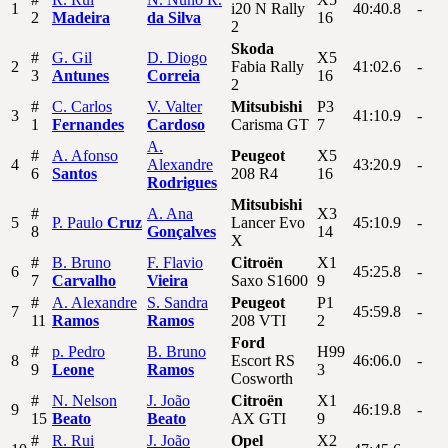
1
i20 N Rally
40:40.8
-
2
Madeira
da Silva
16
2
Skoda
#
G.
Gil
D.
Diogo
X5
2
Fabia Rally
41:02.6
-
3
Antunes
Correia
16
2
#
C.
Carlos
V.
Valter
Mitsubishi
P3
3
41:10.9
-
1
Fernandes
Cardoso
Carisma GT
7
A.
#
A.
Afonso
Peugeot
X5
4
Alexandre
43:20.9
-
6
Santos
208 R4
16
Rodrigues
Mitsubishi
#
A.
Ana
X3
5
P.
Paulo
Cruz
Lancer Evo
45:10.9
-
8
Gonçalves
14
X
#
B.
Bruno
F.
Flavio
Citroën
X1
6
45:25.8
-
7
Carvalho
Vieira
Saxo S1600
9
#
A.
Alexandre
S.
Sandra
Peugeot
P1
7
45:59.8
-
11
Ramos
Ramos
208 VTI
2
Ford
#
p.
Pedro
B.
Bruno
H99
8
Escort RS
46:06.0
-
9
Leone
Ramos
3
Cosworth
#
N.
Nelson
J.
João
Citroën
X1
9
46:19.8
-
15
Beato
Beato
AX GTI
9
#
R.
Rui
J.
João
Opel
X2