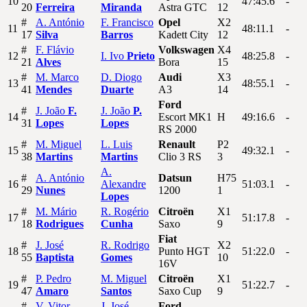
10
47:45.6
-
20
Ferreira
Miranda
Astra GTC
12
#
A.
António
F.
Francisco
Opel
X2
11
48:11.1
-
17
Silva
Barros
Kadett City
12
#
F.
Flávio
Volkswagen
X4
12
I.
Ivo
Prieto
48:25.8
-
21
Alves
Bora
15
#
M.
Marco
D.
Diogo
Audi
X3
13
48:55.1
-
41
Mendes
Duarte
A3
14
Ford
#
J.
João
F.
J.
João
P.
14
Escort MK1
H
49:16.6
-
31
Lopes
Lopes
RS 2000
#
M.
Miguel
L.
Luis
Renault
P2
15
49:32.1
-
38
Martins
Martins
Clio 3 RS
3
A.
#
A.
António
Datsun
H75
16
Alexandre
51:03.1
-
29
Nunes
1200
1
Lopes
#
M.
Mário
R.
Rogério
Citroën
X1
17
51:17.8
-
18
Rodrigues
Cunha
Saxo
9
Fiat
#
J.
José
R.
Rodrigo
X2
18
Punto HGT
51:22.0
-
55
Baptista
Gomes
10
16V
#
P.
Pedro
M.
Miguel
Citroën
X1
19
51:22.7
-
47
Amaro
Santos
Saxo Cup
9
#
V.
Vitor
J.
José
Ford