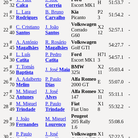
20
H
51:53.7
-
32
Calca
Correia
Escort MK1
#
L.
Lara
B.
Bruno
Kia
P2
21
51:54.2
-
57
Rodrigues
Carvalho
Picanto
3
Volkswagen
#
C.
Cristiano
J.
João
X2
22
Corrado
52:57.1
-
40
Santos
Santos
12
G60
#
A.
António
R.
Rosário
Volkswagen
23
54:27.7
-
45
Magalhães
Magalhães
Golf GTI
#
L.
Luís
P.
Pedro
Ford
H71
24
54:57.1
-
30
Catita
Catita
Escort MK1
3
#
T.
Tomás
BMW
X2
25
J.
José
Maia
55:03.4
-
50
Baptista
325i
11
#
A.
Adalberto
P.
Paulo
Alfa Romeo
26
E
55:07.0
-
70
Melim
Dias
2000 GT
#
M.
Miguel
J.
José
Alfa Romeo
X2
27
55:11.1
-
52
Antunes
Alves
147
11
#
M.
Miguel
P.
Paulo
Fiat
X1
28
55:32.2
-
49
Trindade
Trindade
Fiat Uno
8
Peugeot
#
J.
João
M.
Miguel
29
205 Rally
55:08.6
39
Fernandes
Lourenço
1.6
#
P.
Paulo
J.
José
Volkswagen
X1
30
57:22.5
-