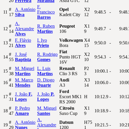
20
Ferreira
Miranda
Astra GTC
12
F.
#
A.
António
Opel
X2
11
Francisco
9:48.5
-
9:48.
17
Silva
Kadett City
12
Barros
A.
#
R.
Ruben
Peugeot
X1
12
Alexandre
9:49.7
-
9:49.
14
Martins
106
9
Alves
#
F.
Flávio
I.
Ivo
Volkswagen
X4
13
9:50.0
-
9:50.
21
Alves
Prieto
Bora
15
Fiat
#
J.
José
R.
Rodrigo
X2
14
Punto HGT
9:54.3
-
9:54.
55
Baptista
Gomes
10
16V
#
M.
Miguel
L.
Luis
Renault
P2
15
10:00.1
-
10:0
38
Martins
Martins
Clio 3 RS
3
#
M.
Marco
D.
Diogo
Audi
X3
16
10:06.0
-
10:0
41
Mendes
Duarte
A3
14
Ford
#
J.
João
F.
J.
João
P.
17
Escort MK1
H
10:12.9
-
10:1
31
Lopes
Lopes
RS 2000
#
P.
Pedro
M.
Miguel
Citroën
X1
18
10:18.9
-
10:1
47
Amaro
Santos
Saxo Cup
9
A.
#
A.
António
Datsun
H75
19
Alexandre
10:21.5
-
10:2
29
Nunes
1200
1