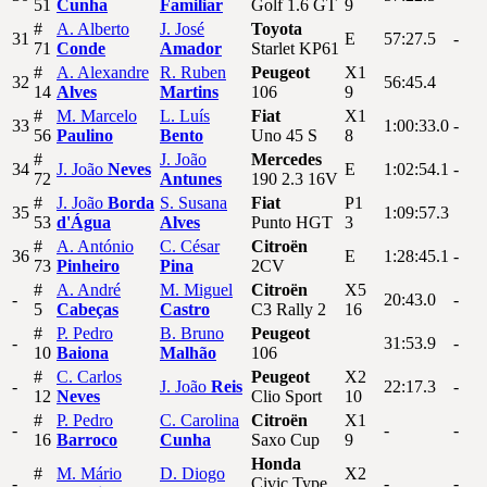
51
Cunha
Familiar
Golf 1.6 GT
9
#
A.
Alberto
J.
José
Toyota
31
E
57:27.5
-
71
Conde
Amador
Starlet KP61
#
A.
Alexandre
R.
Ruben
Peugeot
X1
32
56:45.4
14
Alves
Martins
106
9
#
M.
Marcelo
L.
Luís
Fiat
X1
33
1:00:33.0
-
56
Paulino
Bento
Uno 45 S
8
#
J.
João
Mercedes
34
J.
João
Neves
E
1:02:54.1
-
72
Antunes
190 2.3 16V
#
J.
João
Borda
S.
Susana
Fiat
P1
35
1:09:57.3
53
d'Água
Alves
Punto HGT
3
#
A.
António
C.
César
Citroën
36
E
1:28:45.1
-
73
Pinheiro
Pina
2CV
#
A.
André
M.
Miguel
Citroën
X5
-
20:43.0
-
5
Cabeças
Castro
C3 Rally 2
16
#
P.
Pedro
B.
Bruno
Peugeot
-
31:53.9
-
10
Baiona
Malhão
106
#
C.
Carlos
Peugeot
X2
-
J.
João
Reis
22:17.3
-
12
Neves
Clio Sport
10
#
P.
Pedro
C.
Carolina
Citroën
X1
-
-
-
16
Barroco
Cunha
Saxo Cup
9
Honda
#
M.
Mário
D.
Diogo
X2
-
Civic Type
-
-