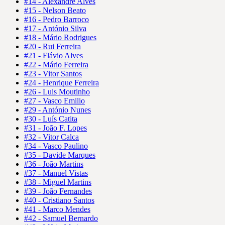
#14 - Alexandre Alves
#15 - Nelson Beato
#16 - Pedro Barroco
#17 - António Silva
#18 - Mário Rodrigues
#20 - Rui Ferreira
#21 - Flávio Alves
#22 - Mário Ferreira
#23 - Vitor Santos
#24 - Henrique Ferreira
#26 - Luis Moutinho
#27 - Vasco Emilio
#29 - António Nunes
#30 - Luís Catita
#31 - João F. Lopes
#32 - Vitor Calca
#34 - Vasco Paulino
#35 - Davide Marques
#36 - João Martins
#37 - Manuel Vistas
#38 - Miguel Martins
#39 - João Fernandes
#40 - Cristiano Santos
#41 - Marco Mendes
#42 - Samuel Bernardo