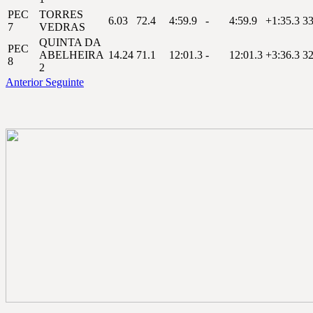
PEC
TORRES
6.03
72.4
4:59.9
-
4:59.9
+1:35.3
3
7
VEDRAS
QUINTA DA
PEC
ABELHEIRA
14.24
71.1
12:01.3
-
12:01.3
+3:36.3
3
8
2
Anterior
Seguinte