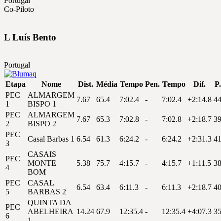
Portugal
Co-Piloto
L
Luís
Bento
Portugal
Etapa
Nome
Dist.
Média
Tempo
Pen.
Tempo
Dif.
P.
PEC
ALMARGEM
7.67
65.4
7:02.4
-
7:02.4
+2:14.8
4
1
BISPO 1
PEC
ALMARGEM
7.67
65.3
7:02.8
-
7:02.8
+2:18.7
3
2
BISPO 2
PEC
Casal Barbas 1
6.54
61.3
6:24.2
-
6:24.2
+2:31.3
4
3
CASAIS
PEC
MONTE
5.38
75.7
4:15.7
-
4:15.7
+1:11.5
3
4
BOM
PEC
CASAL
6.54
63.4
6:11.3
-
6:11.3
+2:18.7
4
5
BARBAS 2
QUINTA DA
PEC
ABELHEIRA
14.24
67.9
12:35.4
-
12:35.4
+4:07.3
3
6
1