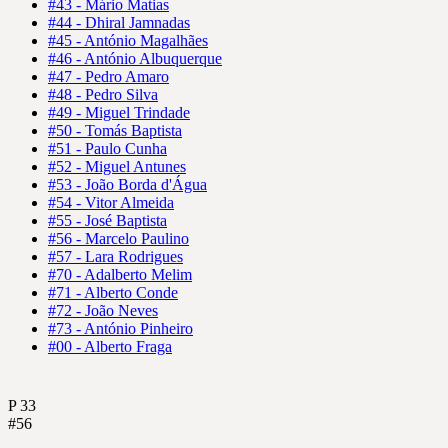
#43 - Mário Matias
#44 - Dhiral Jamnadas
#45 - António Magalhães
#46 - António Albuquerque
#47 - Pedro Amaro
#48 - Pedro Silva
#49 - Miguel Trindade
#50 - Tomás Baptista
#51 - Paulo Cunha
#52 - Miguel Antunes
#53 - João Borda d'Água
#54 - Vitor Almeida
#55 - José Baptista
#56 - Marcelo Paulino
#57 - Lara Rodrigues
#70 - Adalberto Melim
#71 - Alberto Conde
#72 - João Neves
#73 - António Pinheiro
#00 - Alberto Fraga
P
33
#56