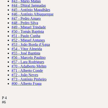
#43 - Mário Matias
#44 - Dhiral Jamnadas
#45 - António Magalhães
#46 - António Albuquerque
#47 - Pedro Amaro
#48 - Pedro Silva
#49 - Miguel Trindade
#50 - Tomás Baptista
#51 - Paulo Cunha
#52 - Miguel Antunes
#53 - João Borda d'Água
#54 - Vitor Almeida
#55 - José Baptista
#56 - Marcelo Paulino
#57 - Lara Rodrigues
#70 - Adalberto Melim
#71 - Alberto Conde
#72 - João Neves
#73 - António Pinheiro
#00 - Alberto Fraga
P
4
#6