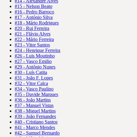
#14 - Alexandre Alves
#15 - Nelson Beato
#16 - Pedro Barroco
#17 - António Silva
#18 - Mário Rodrigues
#20 - Rui Ferreira
#21 - Flávio Alves
#22 - Mário Ferreira
#23 - Vitor Santos
#24 - Henrique Ferreira
#26 - Luis Moutinho
#27 - Vasco Emilio
#29 - António Nunes
#30 - Luís Catita
#31 - João F. Lopes
#32 - Vitor Calca
#34 - Vasco Paulino
#35 - Davide Marques
#36 - João Martins
#37 - Manuel Vistas
#38 - Miguel Martins
#39 - João Fernandes
#40 - Cristiano Santos
#41 - Marco Mendes
#42 - Samuel Bernardo