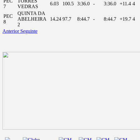
PEC
TORRES
6.03
100.5
3:36.0
-
3:36.0
+11.4
4
7
VEDRAS
QUINTA DA
PEC
ABELHEIRA
14.24
97.7
8:44.7
-
8:44.7
+19.7
4
8
2
Anterior
Seguinte