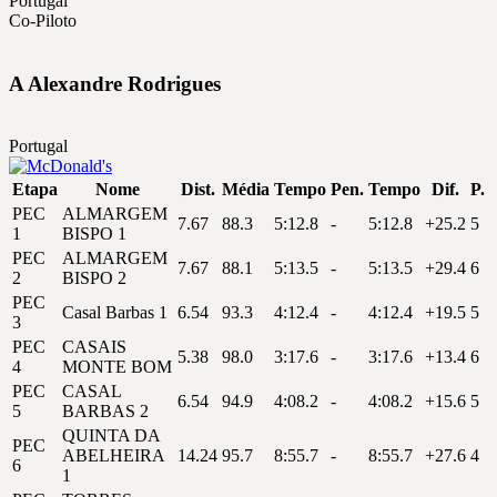
Portugal
Co-Piloto
A
Alexandre
Rodrigues
Portugal
Etapa
Nome
Dist.
Média
Tempo
Pen.
Tempo
Dif.
P.
PEC
ALMARGEM
7.67
88.3
5:12.8
-
5:12.8
+25.2
5
1
BISPO 1
PEC
ALMARGEM
7.67
88.1
5:13.5
-
5:13.5
+29.4
6
2
BISPO 2
PEC
Casal Barbas 1
6.54
93.3
4:12.4
-
4:12.4
+19.5
5
3
PEC
CASAIS
5.38
98.0
3:17.6
-
3:17.6
+13.4
6
4
MONTE BOM
PEC
CASAL
6.54
94.9
4:08.2
-
4:08.2
+15.6
5
5
BARBAS 2
QUINTA DA
PEC
ABELHEIRA
14.24
95.7
8:55.7
-
8:55.7
+27.6
4
6
1