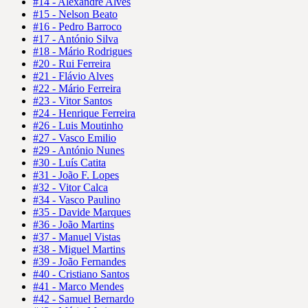
#14 - Alexandre Alves
#15 - Nelson Beato
#16 - Pedro Barroco
#17 - António Silva
#18 - Mário Rodrigues
#20 - Rui Ferreira
#21 - Flávio Alves
#22 - Mário Ferreira
#23 - Vitor Santos
#24 - Henrique Ferreira
#26 - Luis Moutinho
#27 - Vasco Emilio
#29 - António Nunes
#30 - Luís Catita
#31 - João F. Lopes
#32 - Vitor Calca
#34 - Vasco Paulino
#35 - Davide Marques
#36 - João Martins
#37 - Manuel Vistas
#38 - Miguel Martins
#39 - João Fernandes
#40 - Cristiano Santos
#41 - Marco Mendes
#42 - Samuel Bernardo