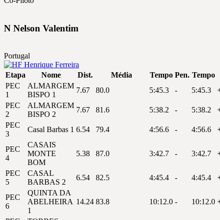
Co-Piloto
N
Nelson
Valentim
Portugal
Etapa
Nome
Dist.
Média
Tempo
Pen.
Tempo
PEC
ALMARGEM
7.67
80.0
5:45.3
-
5:45.3
1
BISPO 1
PEC
ALMARGEM
7.67
81.6
5:38.2
-
5:38.2
2
BISPO 2
PEC
Casal Barbas 1
6.54
79.4
4:56.6
-
4:56.6
3
CASAIS
PEC
MONTE
5.38
87.0
3:42.7
-
3:42.7
4
BOM
PEC
CASAL
6.54
82.5
4:45.4
-
4:45.4
5
BARBAS 2
QUINTA DA
PEC
ABELHEIRA
14.24
83.8
10:12.0
-
10:12.0
6
1