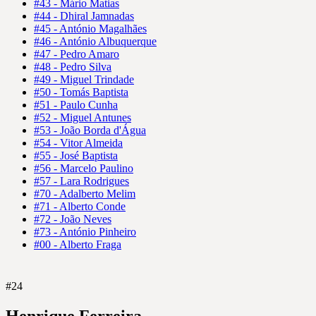
#43 - Mário Matias
#44 - Dhiral Jamnadas
#45 - António Magalhães
#46 - António Albuquerque
#47 - Pedro Amaro
#48 - Pedro Silva
#49 - Miguel Trindade
#50 - Tomás Baptista
#51 - Paulo Cunha
#52 - Miguel Antunes
#53 - João Borda d'Água
#54 - Vitor Almeida
#55 - José Baptista
#56 - Marcelo Paulino
#57 - Lara Rodrigues
#70 - Adalberto Melim
#71 - Alberto Conde
#72 - João Neves
#73 - António Pinheiro
#00 - Alberto Fraga
#24
Henrique Ferreira