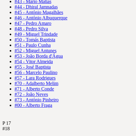
#43 - Mário Matias
#44 - Dhiral Jamnadas
#45 - António Magalhães
#46 - António Albuquerque
#47 - Pedro Amaro
#48 - Pedro Silva
#49 - Miguel Trindade
#50 - Tomás Baptista
#51 - Paulo Cunha
#52 - Miguel Antunes
#53 - João Borda d'Água
#54 - Vitor Almeida
#55 - José Baptista
#56 - Marcelo Paulino
#57 - Lara Rodrigues
#70 - Adalberto Melim
#71 - Alberto Conde
#72 - João Neves
#73 - António Pinheiro
#00 - Alberto Fraga
P
17
#18