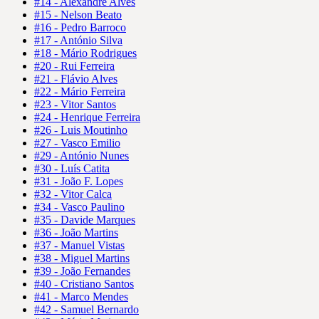
#14 - Alexandre Alves
#15 - Nelson Beato
#16 - Pedro Barroco
#17 - António Silva
#18 - Mário Rodrigues
#20 - Rui Ferreira
#21 - Flávio Alves
#22 - Mário Ferreira
#23 - Vitor Santos
#24 - Henrique Ferreira
#26 - Luis Moutinho
#27 - Vasco Emilio
#29 - António Nunes
#30 - Luís Catita
#31 - João F. Lopes
#32 - Vitor Calca
#34 - Vasco Paulino
#35 - Davide Marques
#36 - João Martins
#37 - Manuel Vistas
#38 - Miguel Martins
#39 - João Fernandes
#40 - Cristiano Santos
#41 - Marco Mendes
#42 - Samuel Bernardo