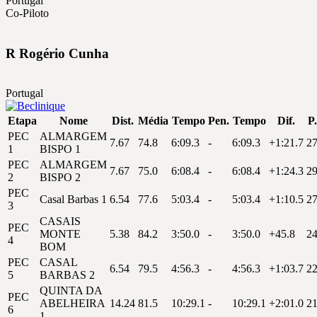
Portugal
Co-Piloto
R
Rogério
Cunha
Portugal
Etapa
Nome
Dist.
Média
Tempo
Pen.
Tempo
Dif.
P.
PEC
ALMARGEM
7.67
74.8
6:09.3
-
6:09.3
+1:21.7
2
1
BISPO 1
PEC
ALMARGEM
7.67
75.0
6:08.4
-
6:08.4
+1:24.3
2
2
BISPO 2
PEC
Casal Barbas 1
6.54
77.6
5:03.4
-
5:03.4
+1:10.5
2
3
CASAIS
PEC
MONTE
5.38
84.2
3:50.0
-
3:50.0
+45.8
2
4
BOM
PEC
CASAL
6.54
79.5
4:56.3
-
4:56.3
+1:03.7
2
5
BARBAS 2
QUINTA DA
PEC
ABELHEIRA
14.24
81.5
10:29.1
-
10:29.1
+2:01.0
2
6
1