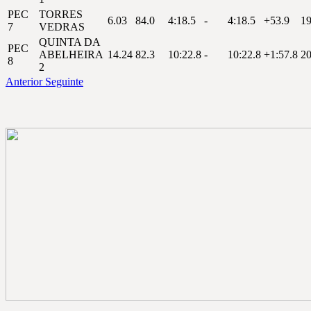
PEC
TORRES
6.03
84.0
4:18.5
-
4:18.5
+53.9
1
7
VEDRAS
QUINTA DA
PEC
ABELHEIRA
14.24
82.3
10:22.8
-
10:22.8
+1:57.8
2
8
2
Anterior
Seguinte