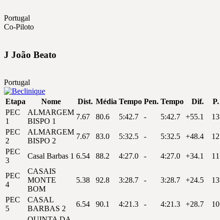
Portugal
Co-Piloto
J
João
Beato
Portugal
Etapa
Nome
Dist.
Média
Tempo
Pen.
Tempo
Dif.
P.
PEC
ALMARGEM
7.67
80.6
5:42.7
-
5:42.7
+55.1
13
1
BISPO 1
PEC
ALMARGEM
7.67
83.0
5:32.5
-
5:32.5
+48.4
12
2
BISPO 2
PEC
Casal Barbas 1
6.54
88.2
4:27.0
-
4:27.0
+34.1
11
3
CASAIS
PEC
MONTE
5.38
92.8
3:28.7
-
3:28.7
+24.5
13
4
BOM
PEC
CASAL
6.54
90.1
4:21.3
-
4:21.3
+28.7
10
5
BARBAS 2
QUINTA DA