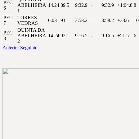
PEC
ABELHEIRA
14.24
89.5
9:32.9
-
9:32.9
+1:04.8
8
6
1
PEC
TORRES
6.03
91.1
3:58.2
-
3:58.2
+33.6
10
7
VEDRAS
QUINTA DA
PEC
ABELHEIRA
14.24
92.1
9:16.5
-
9:16.5
+51.5
6
8
2
Anterior
Seguinte