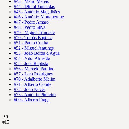
#43 - Mário Matias
#44 - Dhiral Jamnadas
#45 - António Magalhães
#46 - António Albuquerque
#47 - Pedro Amaro
#48 - Pedro Silva
#49 - Miguel Trindade
#50 - Tomás Baptista
#51 - Paulo Cunha
#52 - Miguel Antunes
#53 - João Borda d'Água
#54 - Vitor Almeida
#55 - José Baptista
#56 - Marcelo Paulino
#57 - Lara Rodrigues
#70 - Adalberto Melim
#71 - Alberto Conde
#72 - João Neves
#73 - António Pinheiro
#00 - Alberto Fraga
P
9
#15