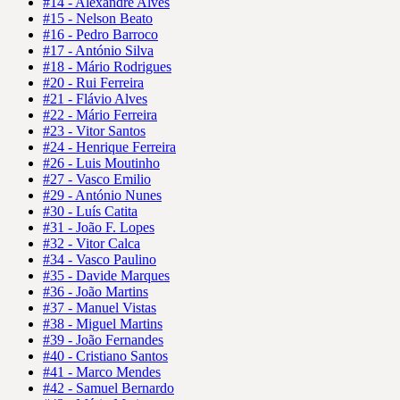
#14 - Alexandre Alves
#15 - Nelson Beato
#16 - Pedro Barroco
#17 - António Silva
#18 - Mário Rodrigues
#20 - Rui Ferreira
#21 - Flávio Alves
#22 - Mário Ferreira
#23 - Vitor Santos
#24 - Henrique Ferreira
#26 - Luis Moutinho
#27 - Vasco Emilio
#29 - António Nunes
#30 - Luís Catita
#31 - João F. Lopes
#32 - Vitor Calca
#34 - Vasco Paulino
#35 - Davide Marques
#36 - João Martins
#37 - Manuel Vistas
#38 - Miguel Martins
#39 - João Fernandes
#40 - Cristiano Santos
#41 - Marco Mendes
#42 - Samuel Bernardo