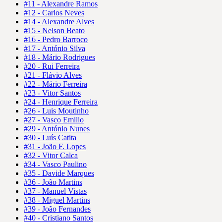
#11 - Alexandre Ramos
#12 - Carlos Neves
#14 - Alexandre Alves
#15 - Nelson Beato
#16 - Pedro Barroco
#17 - António Silva
#18 - Mário Rodrigues
#20 - Rui Ferreira
#21 - Flávio Alves
#22 - Mário Ferreira
#23 - Vitor Santos
#24 - Henrique Ferreira
#26 - Luis Moutinho
#27 - Vasco Emilio
#29 - António Nunes
#30 - Luís Catita
#31 - João F. Lopes
#32 - Vitor Calca
#34 - Vasco Paulino
#35 - Davide Marques
#36 - João Martins
#37 - Manuel Vistas
#38 - Miguel Martins
#39 - João Fernandes
#40 - Cristiano Santos