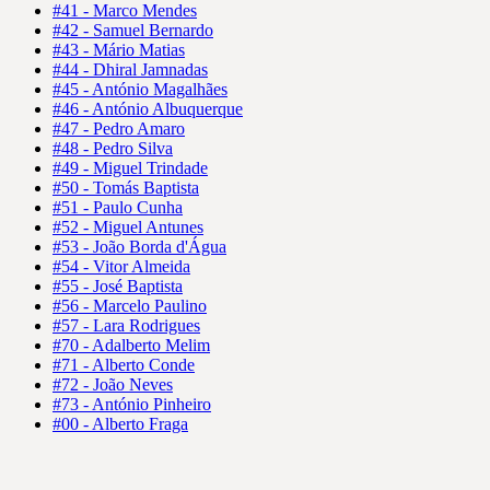
#41 - Marco Mendes
#42 - Samuel Bernardo
#43 - Mário Matias
#44 - Dhiral Jamnadas
#45 - António Magalhães
#46 - António Albuquerque
#47 - Pedro Amaro
#48 - Pedro Silva
#49 - Miguel Trindade
#50 - Tomás Baptista
#51 - Paulo Cunha
#52 - Miguel Antunes
#53 - João Borda d'Água
#54 - Vitor Almeida
#55 - José Baptista
#56 - Marcelo Paulino
#57 - Lara Rodrigues
#70 - Adalberto Melim
#71 - Alberto Conde
#72 - João Neves
#73 - António Pinheiro
#00 - Alberto Fraga