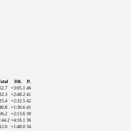
otal
Dif.
P.
52.7
+3:05.1
46
32.3
+2:48.2
41
25.4
+2:32.5
42
40.8
+1:36.6
41
06.2
+2:13.6
39
:44.2
+4:16.1
36
12.6
+1:48.0
34