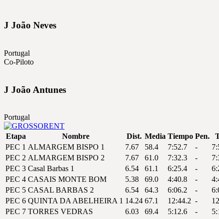
J
João
Neves
Portugal
Co-Piloto
J
João
Antunes
Portugal
Etapa
Nombre
Dist.
Media
Tiempo
Pen.
T
PEC 1
ALMARGEM BISPO 1
7.67
58.4
7:52.7
-
7:
PEC 2
ALMARGEM BISPO 2
7.67
61.0
7:32.3
-
7:
PEC 3
Casal Barbas 1
6.54
61.1
6:25.4
-
6:
PEC 4
CASAIS MONTE BOM
5.38
69.0
4:40.8
-
4:
PEC 5
CASAL BARBAS 2
6.54
64.3
6:06.2
-
6:
PEC 6
QUINTA DA ABELHEIRA 1
14.24
67.1
12:44.2
-
12
PEC 7
TORRES VEDRAS
6.03
69.4
5:12.6
-
5: