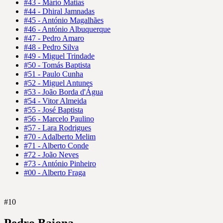
#43 - Mário Matias
#44 - Dhiral Jamnadas
#45 - António Magalhães
#46 - António Albuquerque
#47 - Pedro Amaro
#48 - Pedro Silva
#49 - Miguel Trindade
#50 - Tomás Baptista
#51 - Paulo Cunha
#52 - Miguel Antunes
#53 - João Borda d'Água
#54 - Vitor Almeida
#55 - José Baptista
#56 - Marcelo Paulino
#57 - Lara Rodrigues
#70 - Adalberto Melim
#71 - Alberto Conde
#72 - João Neves
#73 - António Pinheiro
#00 - Alberto Fraga
#10
Pedro Baiona