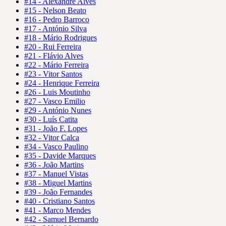
#14 - Alexandre Alves
#15 - Nelson Beato
#16 - Pedro Barroco
#17 - António Silva
#18 - Mário Rodrigues
#20 - Rui Ferreira
#21 - Flávio Alves
#22 - Mário Ferreira
#23 - Vitor Santos
#24 - Henrique Ferreira
#26 - Luis Moutinho
#27 - Vasco Emilio
#29 - António Nunes
#30 - Luís Catita
#31 - João F. Lopes
#32 - Vitor Calca
#34 - Vasco Paulino
#35 - Davide Marques
#36 - João Martins
#37 - Manuel Vistas
#38 - Miguel Martins
#39 - João Fernandes
#40 - Cristiano Santos
#41 - Marco Mendes
#42 - Samuel Bernardo