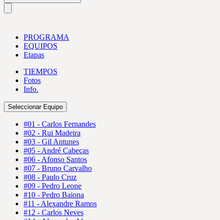
PROGRAMA
EQUIPOS
Etapas
TIEMPOS
Fotos
Info.
Seleccionar Equipo
#01 - Carlos Fernandes
#02 - Rui Madeira
#03 - Gil Antunes
#05 - André Cabeças
#06 - Afonso Santos
#07 - Bruno Carvalho
#08 - Paulo Cruz
#09 - Pedro Leone
#10 - Pedro Baiona
#11 - Alexandre Ramos
#12 - Carlos Neves