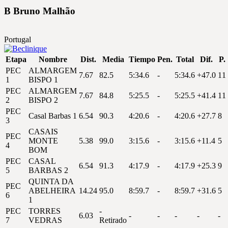
B
Bruno
Malhão
Portugal
Etapa
Nombre
Dist.
Media
Tiempo
Pen.
Total
Dif.
P.
PEC
ALMARGEM
7.67
82.5
5:34.6
-
5:34.6
+47.0
11
1
BISPO 1
PEC
ALMARGEM
7.67
84.8
5:25.5
-
5:25.5
+41.4
11
2
BISPO 2
PEC
Casal Barbas 1
6.54
90.3
4:20.6
-
4:20.6
+27.7
8
3
CASAIS
PEC
MONTE
5.38
99.0
3:15.6
-
3:15.6
+11.4
5
4
BOM
PEC
CASAL
6.54
91.3
4:17.9
-
4:17.9
+25.3
9
5
BARBAS 2
QUINTA DA
PEC
ABELHEIRA
14.24
95.0
8:59.7
-
8:59.7
+31.6
5
6
1
PEC
TORRES
-
6.03
-
-
-
-
-
7
VEDRAS
Retirado