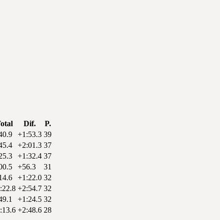
otal
Dif.
P.
40.9
+1:53.3
39
45.4
+2:01.3
37
25.3
+1:32.4
37
00.5
+56.3
31
14.6
+1:22.0
32
:22.8
+2:54.7
32
49.1
+1:24.5
32
:13.6
+2:48.6
28