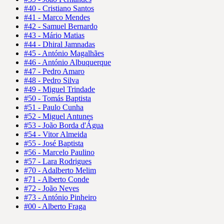
#40 - Cristiano Santos
#41 - Marco Mendes
#42 - Samuel Bernardo
#43 - Mário Matias
#44 - Dhiral Jamnadas
#45 - António Magalhães
#46 - António Albuquerque
#47 - Pedro Amaro
#48 - Pedro Silva
#49 - Miguel Trindade
#50 - Tomás Baptista
#51 - Paulo Cunha
#52 - Miguel Antunes
#53 - João Borda d'Água
#54 - Vitor Almeida
#55 - José Baptista
#56 - Marcelo Paulino
#57 - Lara Rodrigues
#70 - Adalberto Melim
#71 - Alberto Conde
#72 - João Neves
#73 - António Pinheiro
#00 - Alberto Fraga