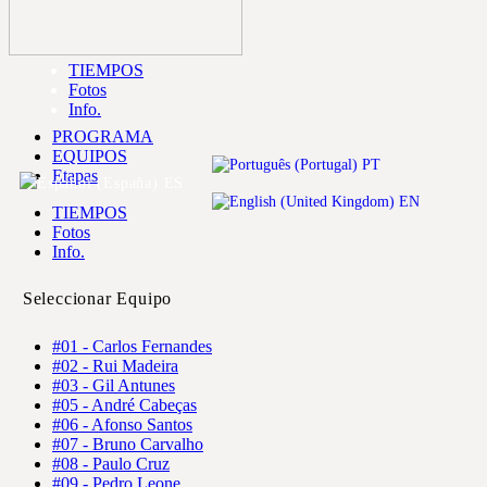
TIEMPOS
Fotos
Info.
PROGRAMA
EQUIPOS
PT
Etapas
ES
EN
TIEMPOS
Fotos
Info.
Seleccionar Equipo
#01 - Carlos Fernandes
#02 - Rui Madeira
#03 - Gil Antunes
#05 - André Cabeças
#06 - Afonso Santos
#07 - Bruno Carvalho
#08 - Paulo Cruz
#09 - Pedro Leone