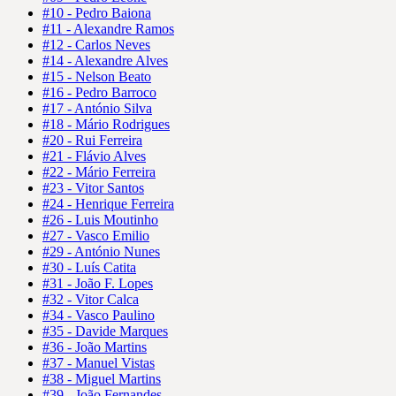
#10 - Pedro Baiona
#11 - Alexandre Ramos
#12 - Carlos Neves
#14 - Alexandre Alves
#15 - Nelson Beato
#16 - Pedro Barroco
#17 - António Silva
#18 - Mário Rodrigues
#20 - Rui Ferreira
#21 - Flávio Alves
#22 - Mário Ferreira
#23 - Vitor Santos
#24 - Henrique Ferreira
#26 - Luis Moutinho
#27 - Vasco Emilio
#29 - António Nunes
#30 - Luís Catita
#31 - João F. Lopes
#32 - Vitor Calca
#34 - Vasco Paulino
#35 - Davide Marques
#36 - João Martins
#37 - Manuel Vistas
#38 - Miguel Martins
#39 - João Fernandes