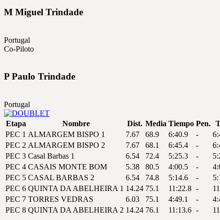
M
Miguel
Trindade
Portugal
Co-Piloto
P
Paulo
Trindade
Portugal
Etapa
Nombre
Dist.
Media
Tiempo
Pen.
T
PEC 1
ALMARGEM BISPO 1
7.67
68.9
6:40.9
-
6:
PEC 2
ALMARGEM BISPO 2
7.67
68.1
6:45.4
-
6:
PEC 3
Casal Barbas 1
6.54
72.4
5:25.3
-
5:
PEC 4
CASAIS MONTE BOM
5.38
80.5
4:00.5
-
4:
PEC 5
CASAL BARBAS 2
6.54
74.8
5:14.6
-
5:
PEC 6
QUINTA DA ABELHEIRA 1
14.24
75.1
11:22.8
-
11
PEC 7
TORRES VEDRAS
6.03
75.1
4:49.1
-
4:
PEC 8
QUINTA DA ABELHEIRA 2
14.24
76.1
11:13.6
-
11